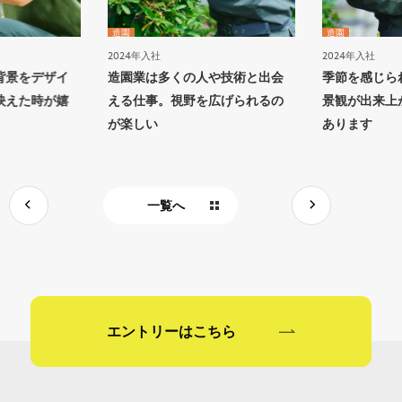
造園
造園
2024年入社
2024年入社
背景をデザイ
造園業は多くの人や技術と出会
季節を感じら
映えた時が嬉
える仕事。視野を広げられるの
景観が出来上
が楽しい
あります
一覧へ
エントリーはこちら